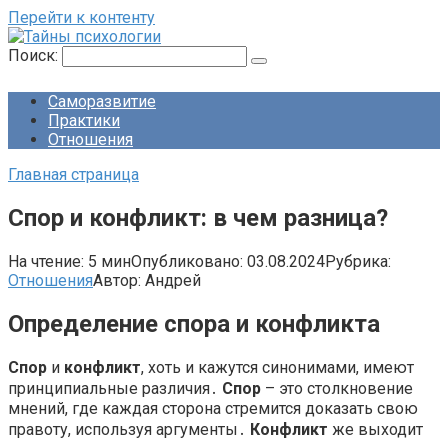
Перейти к контенту
Поиск:
Саморазвитие
Практики
Отношения
Главная страница
Спор и конфликт: в чем разница?
На чтение:
5 мин
Опубликовано:
03.08.2024
Рубрика:
Отношения
Автор:
Андрей
Определение спора и конфликта
Спор
и
конфликт
, хоть и кажутся синонимами, имеют
принципиальные различия․
Спор
– это столкновение
мнений, где каждая сторона стремится доказать свою
правоту, используя аргументы․
Конфликт
же выходит