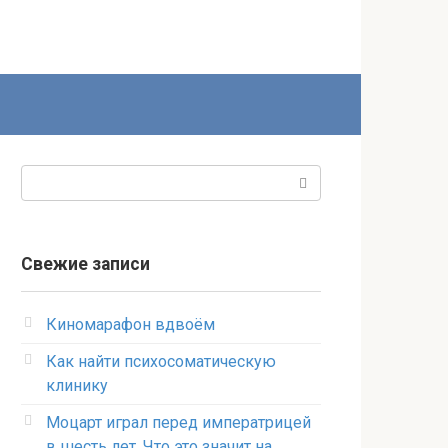
Поиск:
Свежие записи
Киномарафон вдвоём
Как найти психосоматическую
клинику
Моцарт играл перед императрицей
в шесть лет. Что это значит на