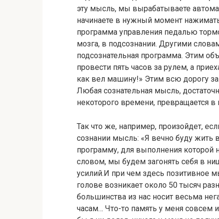
эту мысль, мы вырабатываете автома
начинаете в нужный момент нажимать 
программа управления педалью тормо
мозга, в подсознании. Другими слова
подсознательная программа. Этим об
провести пять часов за рулем, а прие
как вел машину!» Этим всю дорогу за
Любая сознательная мысль, достаточн
некоторого времени, превращается в 
Так что же, например, произойдет, ес
сознании мысль: «Я вечно буду жить 
программу, для выполнения которой 
словом, мы будем загонять себя в нищ
усилий.И при чем здесь позитивное м
голове возникает около 50 тысяч раз
большинства из нас носит весьма нега
часам… Что-то память у меня совсем и