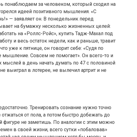
рь понаблюдаем за человеком, который сходил на
горелся идеей позитивного мышления. «С
!» — заявляет он. В понедельник перед
сывает на бумажку несколько жизненных целей:
ботать на «Роллс-Ройс», купить Тадж-Махал под
аботу и весь остаток недели, как и раньше, травит
то уже к пятнице, он говорит себе: «Судя по
е мышление. Совсем не помогает». Он всего-то и
х мыслей в день начать думать по 47 с половиной
 не выиграл в лотерее, не вылечил артрит и не
едостаточно. Тренировать сознание нужно точно
з отжаться от пола, а потом быстро добежать до
ей фигуре не заметишь. По аналогии с этим можно
ремен в своей жизни, всего сутки «побаловав»
отай над своим мышлением хотя бы месяц, и