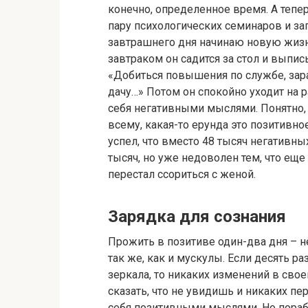
конечно, определенное время. А тепе
пару психологических семинаров и за
завтрашнего дня начинаю новую жизнь
завтраком он садится за стол и выпи
«Добиться повышения по службе, зара
дачу…» Потом он спокойно уходит на р
себя негативными мыслями. Понятно, ч
всему, какая-то ерунда это позитивно
успел, что вместо 48 тысяч негативны
тысяч, но уже недоволен тем, что еще
перестал ссориться с женой.
Зарядка для сознания
Прожить в позитиве один-два дня – н
так же, как и мускулы. Если десять ра
зеркала, то никаких изменений в сво
сказать, что не увидишь и никаких пе
себя позитивными мыслями. Но пораб