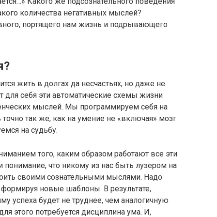
чается…» Какого же подсознательного поведения
такого количества негативных мыслей?
ивного, портящего нам жизнь и подрывающего
я?
тся жить в долгах да несчастьях, но даже не
т для себя эти автоматические схемы жизни
енческих мыслей. Мы программируем себя на
 точно так же, как на умение не «включая» мозг
емся на судьбу.
ониманием того, каким образом работают все эти
 понимание, что никому из нас быть лузером на
роить своими сознательными мыслями. Надо
 формируя новые шаблоны. В результате,
у успеха будет не труднее, чем аналогичную
ля этого потребуется дисциплина ума. И,