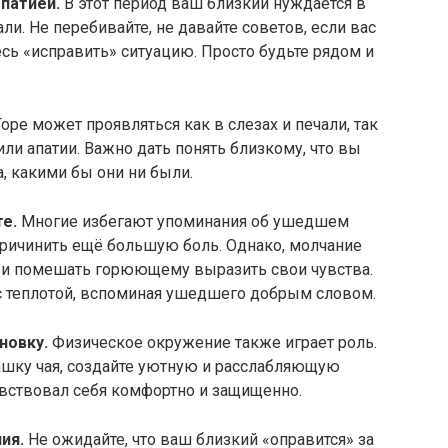
патией.
В этот период ваш близкий нуждается в
и.​ Не перебивайте, не давайте советов, если вас
есь «исправить» ситуацию.​ Просто будьте рядом и
оре может проявляться как в слезах и печали, так
или апатии.​ Важно дать понять близкому, что вы
 какими бы они ни были.​
те.
Многие избегают упоминания об ушедшем
причинить ещё большую боль.​ Однако, молчание
 и помешать горюющему выразить свои чувства.​
 с теплотой, вспоминая ушедшего добрым словом.​
овку.​
Физическое окружение также играет роль.
ашку чая, создайте уютную и расслабляющую
увствовал себя комфортно и защищенно.​
я.​
Не ожидайте, что ваш близкий «оправится» за