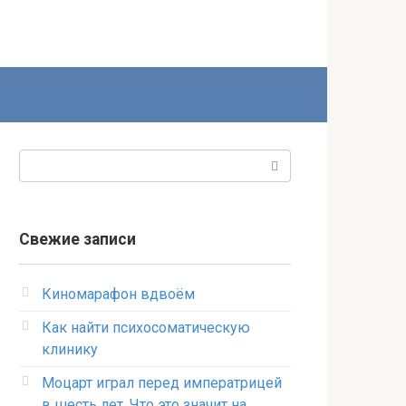
Поиск:
Свежие записи
Киномарафон вдвоём
Как найти психосоматическую
клинику
Моцарт играл перед императрицей
в шесть лет. Что это значит на