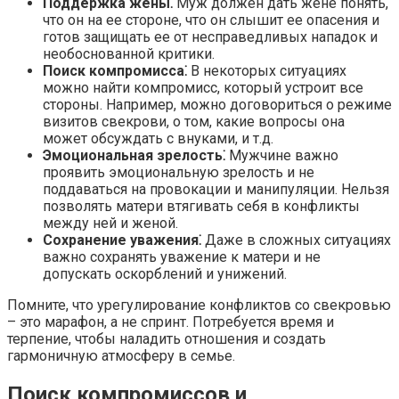
Поддержка жены⁚
Муж должен дать жене понять,
что он на ее стороне, что он слышит ее опасения и
готов защищать ее от несправедливых нападок и
необоснованной критики.​
Поиск компромисса⁚
В некоторых ситуациях
можно найти компромисс, который устроит все
стороны.​ Например, можно договориться о режиме
визитов свекрови, о том, какие вопросы она
может обсуждать с внуками, и т.​д.​
Эмоциональная зрелость⁚
Мужчине важно
проявить эмоциональную зрелость и не
поддаваться на провокации и манипуляции.​ Нельзя
позволять матери втягивать себя в конфликты
между ней и женой.​
Сохранение уважения⁚
Даже в сложных ситуациях
важно сохранять уважение к матери и не
допускать оскорблений и унижений.​
Помните, что урегулирование конфликтов со свекровью
– это марафон, а не спринт.​ Потребуется время и
терпение, чтобы наладить отношения и создать
гармоничную атмосферу в семье.​
Поиск компромиссов и