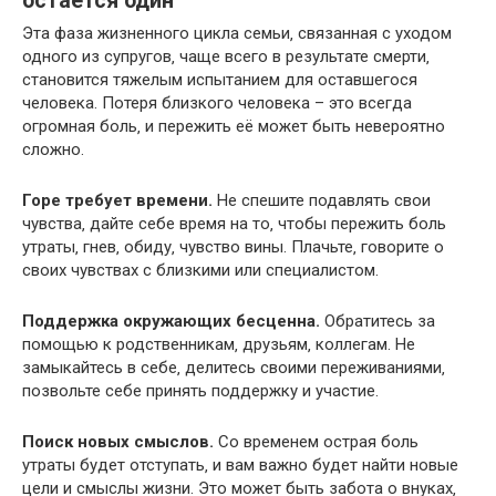
остается один
Эта фаза жизненного цикла семьи‚ связанная с уходом
одного из супругов‚ чаще всего в результате смерти‚
становится тяжелым испытанием для оставшегося
человека. Потеря близкого человека – это всегда
огромная боль‚ и пережить её может быть невероятно
сложно.​
Горе требует времени.​
Не спешите подавлять свои
чувства‚ дайте себе время на то‚ чтобы пережить боль
утраты‚ гнев‚ обиду‚ чувство вины.​ Плачьте‚ говорите о
своих чувствах с близкими или специалистом.
Поддержка окружающих бесценна.​
Обратитесь за
помощью к родственникам‚ друзьям‚ коллегам. Не
замыкайтесь в себе‚ делитесь своими переживаниями‚
позвольте себе принять поддержку и участие.​
Поиск новых смыслов.
Со временем острая боль
утраты будет отступать‚ и вам важно будет найти новые
цели и смыслы жизни.​ Это может быть забота о внуках‚