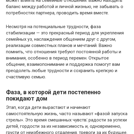
может влиять на семейные отношения.​ Важно находить
баланс между работой и личной жизнью‚ не забывать о
потребностях партнера‚ проводить время вместе.​
Несмотря на потенциальные трудности‚ фаза
стабилизации — это прекрасный период для укрепления
семейных уз‚ наслаждения общением друг с другом‚
реализации совместных планов и мечтаний.​ Важно
помнить‚ что отношения требуют постоянной работы и
внимания‚ особенно в период перемен.​ Открытое
общение‚ взаимопонимание и поддержка помогут вам
преодолеть любые трудности и сохранить крепкую и
счастливую семью.​
Фаза‚ в которой дети постепенно
покидают дом
Этап‚ когда дети вырастают и начинают
самостоятельную жизнь‚ часто называют «фазой запуска
стрелы».​ Это время смешанных чувств⁚ радости за успехи
детей‚ гордости за их независимость и‚ одновременно‚
грусти от неизбежного отдаления‚ тревоги за их будущее.​