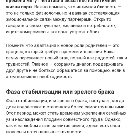
времени могут негативно сказаться на интимной
жизни пары
. Важно помнить‚ что интимная близость —
это не только физиология‚ но и важная составляющая
эмоциональной связи между партнерами.​ Открыто
говорите о своих чувствах‚ желаниях и потребностях‚
ищите компромиссы‚ которые устроят обоих.​
Помните‚ что адаптация к новой роли родителей — это
процесс‚ который требует времени и терпения.​ Ваша
семья переживает новый этап‚ полный как радостей‚ так и
трудностей.​ Главное — сохранять диалог‚ поддерживать
друг друга и не бояться обращаться за помощью‚ если в
этом возникнет необходимость.​
Фаза стабилизации или зрелого брака
Фаза стабилизации‚ или зрелого брака‚ наступает‚ когда
дети подрастают и становятся более самостоятельными.​
Этот период может стать временем укрепления семейных
уз и наслаждения плодами совместного труда.​ Однако‚
как и на любом этапе развития семьи‚ здесь есть свои
нюансы и потенциальные трудности.​