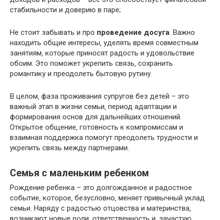
стабильности и доверию в паре;
Не стоит забывать и про
проведение досуга
.​ Важно
находить общие интересы‚ уделять время совместным
занятиям‚ которые приносят радость и удовольствие
обоим.​ Это поможет укрепить связь‚ сохранить
романтику и преодолеть бытовую рутину.​
В целом‚ фаза проживания супругов без детей – это
важный этап в жизни семьи‚ период адаптации и
формирования основ для дальнейших отношений.
Открытое общение‚ готовность к компромиссам и
взаимная поддержка помогут преодолеть трудности и
укрепить связь между партнерами.​
Семья с маленьким ребенком
Рождение ребенка – это долгожданное и радостное
событие‚ которое‚ безусловно‚ меняет привычный уклад
семьи.​ Наряду с радостью отцовства и материнства‚
возникают новые роли‚ ответственность и‚ зачастую‚