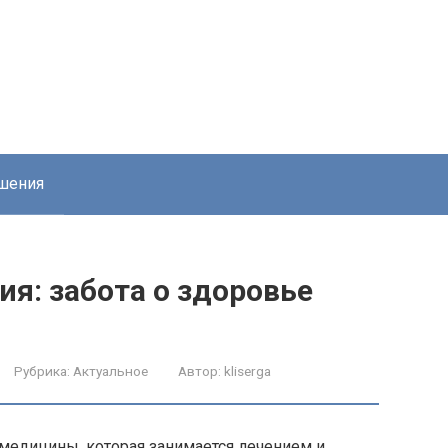
шения
я: забота о здоровье
Рубрика:
Актуальное
Автор:
kliserga
 медицины, которая занимается лечением и