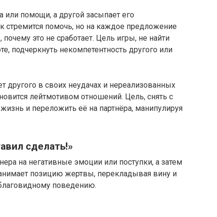
та или помощи, а другой засыпает его
ик стремится помочь, но на каждое предложение
ны, почему это не сработает. Цель игры, не найти
оте, подчеркнуть некомпетентность другого или
ет другого в своих неудачах и нереализованных
 становится лейтмотивом отношений. Цель, снять с
 жизнь и переложить её на партнёра, манипулируя
авил сделать!​»
нера на негативные эмоции или поступки, а затем
 занимает позицию жертвы, перекладывая вину и
еблаговидному поведению.