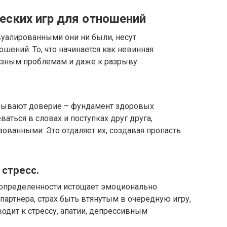
еских игр для отношений
вуалированными они ни были, несут
ений.​ То, что начинается как невинная
зным проблемам и даже к разрыву.​
рывают доверие – фундамент здоровых
аться в словах и поступках друг друга,
ованными.​ Это отдаляет их, создавая пропасть
стресс.​
определенности истощает эмоционально.​
артнера, страх быть втянутым в очередную игру,
одит к стрессу, апатии, депрессивным