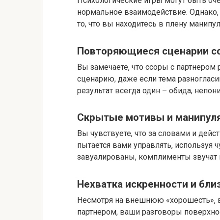
Психологические игры могут быть оче
нормальное взаимодействие.​ Однако,
то, что вы находитесь в плену манипу
Повторяющиеся сценарии ссо
Вы замечаете, что ссоры с партнером 
сценарию, даже если тема разногласий 
результат всегда один – обида, непони
Скрытые мотивы и манипуля
Вы чувствуете, что за словами и дейс
пытается вами управлять, используя ч
завуалированы, комплименты звучат н
Нехватка искренности и близ
Несмотря на внешнюю «хорошесть», в
партнером, ваши разговоры поверхнос