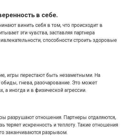
еренность в себе.​
инают винить себя в том, что происходит в
тывает эти чувства, заставляя партнера
ривлекательности, способности строить здоровые
ие, игры перестают быть незаметными.​ На
биды, гнева, разочарование.​ Это может
х, а иногда и в физической агрессии.
гры разрушают отношения. Партнеры отдаляются,
зь теряет искренность и теплоту. Такие отношения
его заканчиваются разрывом.​