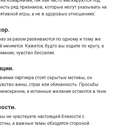
нь коварными, так как часто маскируются под
 есть ряд признаков, которые могут указывать на
лятивной игры, а не в здоровых отношениях⁚
р.​
раз за разом развиваются по одному и тому же
меняется.​ Кажется, будто вы ходите по кругу, а
мание, чувство бессилия.​
ции.​
твиями партнера стоят скрытые мотивы, он
увство вины, страх или обязанность.​ Просьбы
еискренне, а истинные желания остаются в тени.​
ости.​
ы не чувствуете настоящей близости с
тны, а важные темы обходятся стороной.​