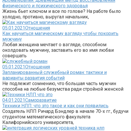
Ароматерапия: древнейший метод восстановления
физического и психического здоровья
Жизнь бьет ключом и все по голове? На работе было
холодно, противно, выругал начальник,
05.01.2021
Отношения
Как научиться магическому взгляду чтобы покорить
мужчину
Любая женщина мечтает о взгляде, способном
околдовать мужчину, заставить его во имя любви
совершать
05.01.2021
Отношения
Запланированный служебный роман: тактики и
варианты развития событий
Не подлежит сомнению, что большая часть мужчин
способна на любые безумства ради стройной женской
04.01.2021
Саморазвитие
Техники НЛП: что это такое и как они появились
Создатель НЛП Ричард Бэндлер в начале 70-х гг., будучи
студентом математического факультета
Калифорнийского университета,