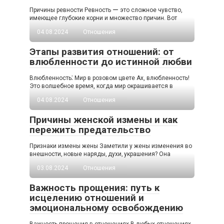
Причины ревности Ревность ー это сложное чувство,
имеющее глубокие корни и множество причин.​ Вот
04.08.2024
Отношения
Этапы развития отношений: от
влюбленности до истинной любви
Влюбленность⁚ Мир в розовом цвете Ах, влюбленность!​
Это волшебное время, когда мир окрашивается в
04.08.2024
Отношения
Причины женской измены и как
пережить предательство
Признаки измены жены Заметили у жены изменения во
внешности‚ новые наряды‚ духи‚ украшения?​ Она
03.08.2024
Отношения
Важность прощения: путь к
исцелению отношений и
эмоциональному освобождению