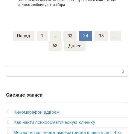
Пять языков любви по Гэри Чепмену В своей книге «Пять
языков любви» доктор Гэри
Пагинация
Назад
1
…
33
34
35
…
записей
63
Далее
Поиск:
Свежие записи
Киномарафон вдвоём
Как найти психосоматическую клинику
Моцарт играл перед императрицей в шесть лет. Что