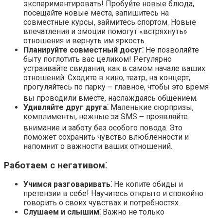
экспериментировать!​ Пробуйте новые блюда,
посещайте новые места, запишитесь на
совместные курсы, займитесь спортом.​ Новые
впечатления и эмоции помогут «встряхнуть»
отношения и вернуть им яркость.
Планируйте совместный досуг⁚
Не позволяйте
быту поглотить вас целиком!​ Регулярно
устраивайте свидания, как в самом начале ваших
отношений.​ Сходите в кино, театр, на концерт,
прогуляйтесь по парку ౼ главное, чтобы это время
вы проводили вместе, наслаждаясь общением.​
Удивляйте друг друга⁚
Маленькие сюрпризы,
комплименты, нежные за SMS ౼ проявляйте
внимание и заботу без особого повода.​ Это
поможет сохранить чувство влюбленности и
напомнит о важности ваших отношений.​
Работаем с негативом⁚
Учимся разговаривать⁚
Не копите обиды и
претензии в себе!​ Научитесь открыто и спокойно
говорить о своих чувствах и потребностях.​
Слушаем и слышим⁚
Важно не только