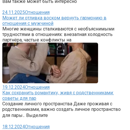
Вам также может быть интересно
24.11.2025
Отношения
Может ли отливка воском вернуть гармонию в
отношения с мужчиной
Многие женщины сталкиваются с необъяснимыми
трудностями в отношениях: внезапная холодность
партнёра, частые конфликты на
19.12.2024
Отношения
Как сохранить романтику, живя с родственниками:
советы для пар
Создание личного пространства Даже проживая с
родственниками, важно создать личное пространство
для пары․ Выделите
18.12.2024
Отношения