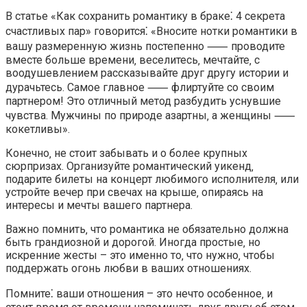
В статье «Как сохранить романтику в браке⁚ 4 секрета
счастливых пар» говорится⁚ «Вносите нотки романтики в
вашу размеренную жизнь постепенно ⸺ проводите
вместе больше времени‚ веселитесь‚ мечтайте‚ с
воодушевлением рассказывайте друг другу истории и
дурачьтесь.​ Самое главное ⸺ флиртуйте со своим
партнером!​ Это отличный метод разбудить уснувшие
чувства. Мужчины по природе азартны‚ а женщины ⸺
кокетливы».​
Конечно‚ не стоит забывать и о более крупных
сюрпризах.​ Организуйте романтический уикенд‚
подарите билеты на концерт любимого исполнителя‚ или
устройте вечер при свечах на крыше‚ опираясь на
интересы и мечты вашего партнера.​
Важно помнить‚ что романтика не обязательно должна
быть грандиозной и дорогой. Иногда простые‚ но
искренние жесты – это именно то‚ что нужно‚ чтобы
поддержать огонь любви в ваших отношениях.​
Помните⁚ ваши отношения – это нечто особенное‚ и