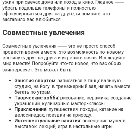
ужин при свечах дома или поход в кино.​ Главное ⸺
убрать подальше телефоны и полностью
сфокусироваться друг на друге‚ вспомнить‚ что
заставило вас влюбиться.​
Совместные увлечения
Совместные увлечения ⸺ это не просто способ
провести время вместе‚ это возможность по-новому
взглянуть друг на друга и укрепить связь.​ Исследуйте
мир вместе! Попробуйте что-то новое‚ что вас обоих
заинтересует.​ Это может быть⁚
Занятия спортом⁚
записаться в танцевальную
студию‚ на йогу‚ в тренажерный зал‚ начать вместе
бегать по утрам.​
Творческие хобби⁚
рисование‚ керамика‚ создание
украшений‚ кулинарные мастер-классы.​
Приключения⁚
путешествия‚ походы‚ катание на
велосипедах‚ поездки на природу.​
Интеллектуальные занятия⁚
посещение музеев‚
выставок‚ лекций‚ игра в настольные игры.​