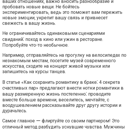
ваших отношениях‚ важно вносить разнообразие и
пробовать новые вещи.​ Не бойтесь
экспериментировать‚ ведь это поможет вам пережить
новые эмоции‚ укрепит вашу связь и привнесет
свежесть в вашу жизнь.​
Не ограничивайтесь одинаковыми сценариями
свиданий⁚ поход в кино или ужин в ресторане.​
Попробуйте что-то необычное.​
Например‚ отправляйтесь на прогулку на велосипедах по
незнакомым местам‚ посетите музей современного
искусства‚ сходите на концерт живой музыки или
запишитесь на курсы танцев.​
В статье «Как сохранить романтику в браке⁚ 4 секрета
счастливых пар» предлагают внести нотки романтики в
вашу размеренную жизнь постепенно⁚ проводите
вместе больше времени‚ веселитесь‚ мечтайте‚ с
воодушевлением рассказывайте друг другу истории и
дурачьтесь.​
Самое главное ー флиртуйте со своим партнером!​ Это
отличный метод разбудить уснувшие чувства.​ Мужчины