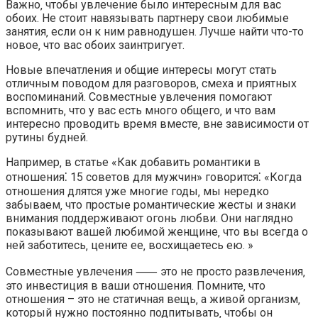
Важно‚ чтобы увлечение было интересным для вас
обоих. Не стоит навязывать партнеру свои любимые
занятия‚ если он к ним равнодушен.​ Лучше найти что-то
новое‚ что вас обоих заинтригует.​
Новые впечатления и общие интересы могут стать
отличным поводом для разговоров‚ смеха и приятных
воспоминаний. Совместные увлечения помогают
вспомнить‚ что у вас есть много общего‚ и что вам
интересно проводить время вместе‚ вне зависимости от
рутины будней.​
Например‚ в статье «Как добавить романтики в
отношения⁚ 15 советов для мужчин» говорится⁚ «Когда
отношения длятся уже многие годы‚ мы нередко
забываем‚ что простые романтические жесты и знаки
внимания поддерживают огонь любви. Они наглядно
показывают вашей любимой женщине‚ что вы всегда о
ней заботитесь‚ цените ее‚ восхищаетесь ею.​ »
Совместные увлечения ⸺ это не просто развлечения‚
это инвестиция в ваши отношения. Помните‚ что
отношения – это не статичная вещь‚ а живой организм‚
который нужно постоянно подпитывать‚ чтобы он