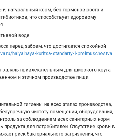
ый, натуральный корм, без гормонов роста и
тибиотиков, что способствует здоровому
я.
итьевой воде.
сса перед забоем, что достигается спокойной
ova.ru/halyalnaya-kuritsa-standarty-i-preimuschestva
ет халяль привлекательным для широкого круга
твенном и этичном производстве пищи.
тельной гигиены на всех этапах производства,
 безупречную чистоту помещений, оборудования,
онтроль за соблюдением всех санитарных норм
 продукта для потребителей. Отсутствие крови в
жает риск бактериального загрязнения, что