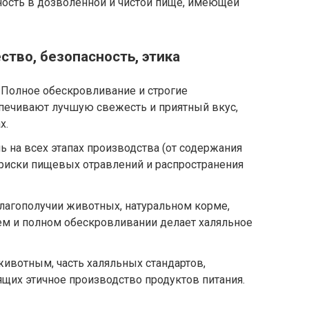
ность в дозволенной и чистой пище, имеющей
ство, безопасность, этика
 Полное обескровливание и строгие
спечивают лучшую свежесть и приятный вкус,
х.
ь на всех этапах производства (от содержания
 риски пищевых отравлений и распространения
благополучии животных, натуральном корме,
оем и полном обескровливании делает халяльное
животным, часть халяльных стандартов,
ящих этичное производство продуктов питания.