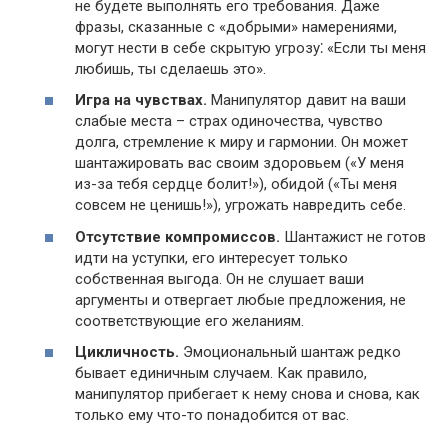
не будете выполнять его требования.​ Даже
фразы, сказанные с «добрыми» намерениями,
могут нести в себе скрытую угрозу⁚ «Если ты меня
любишь, ты сделаешь это».​
Игра на чувствах.​
Манипулятор давит на ваши
слабые места – страх одиночества, чувство
долга, стремление к миру и гармонии.​ Он может
шантажировать вас своим здоровьем («У меня
из-за тебя сердце болит!»), обидой («Ты меня
совсем не ценишь!​»), угрожать навредить себе.​
Отсутствие компромиссов.​
Шантажист не готов
идти на уступки, его интересует только
собственная выгода.​ Он не слушает ваши
аргументы и отвергает любые предложения, не
соответствующие его желаниям.
Цикличность.​
Эмоциональный шантаж редко
бывает единичным случаем.​ Как правило,
манипулятор прибегает к нему снова и снова, как
только ему что-то понадобится от вас.​