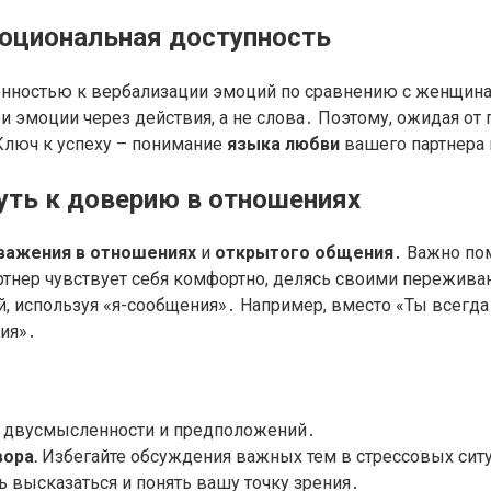
моциональная доступность
нностью к вербализации эмоций по сравнению с женщинами․
 эмоции через действия, а не слова․ Поэтому, ожидая от
Ключ к успеху – понимание
языка любви
вашего партнера 
уть к доверию в отношениях
важения в отношениях
и
открытого общения
․ Важно по
тнер чувствует себя комфортно, делясь своими переживан
й, используя «я-сообщения»․ Например, вместо «Ты всегда
ия»․
 двусмысленности и предположений․
ора․
Избегайте обсуждения важных тем в стрессовых сит
 высказаться и понять вашу точку зрения․