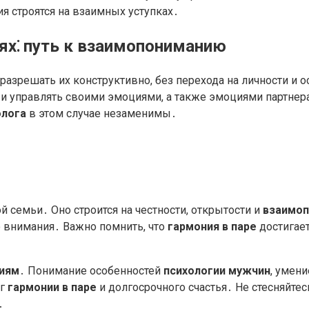
 строятся на взаимных уступках․
ях⁚ путь к взаимопониманию
азрешать их конструктивно, без перехода на личности и 
ь и управлять своими эмоциями, а также эмоциями партнер
олога
в этом случае незаменимы․
й семьи․ Оно строится на честности, открытости и
взаимоп
о внимания․ Важно помнить, что
гармония в паре
достигает
иям
․ Понимание особенностей
психологии мужчин
, умен
ог
гармонии в паре
и долгосрочного счастья․ Не стесняйте
․