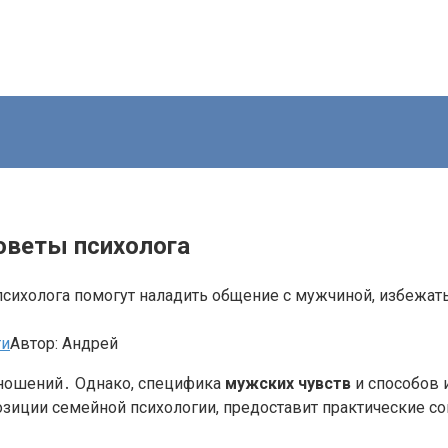
оветы психолога
психолога помогут наладить общение с мужчиной, избежат
ти
Автор:
Андрей
тношений․ Однако, специфика
мужских чувств
и способов 
позиции семейной психологии, предоставит практические 