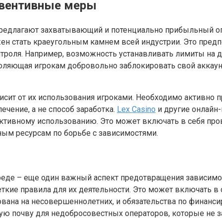
ревентивные меры
o, предлагают захватывающий и потенциально прибыльный о
ен стать краеугольным камнем всей индустрии. Это пред
нтроля. Например, возможность устанавливать лимиты на д
оляющая игрокам добровольно заблокировать свой аккаунт
сит от их использования игроками. Необходимо активно пр
ечение, а не способ заработка.
Lex Сasino
и другие онлайн
фективному использованию. Это может включать в себя п
ным ресурсам по борьбе с зависимостями.
реде – еще один важный аспект предотвращения зависимо
ткие правила для их деятельности. Это может включать в 
ирована на несовершеннолетних, и обязательства по финан
ую почву для недобросовестных операторов, которые не за