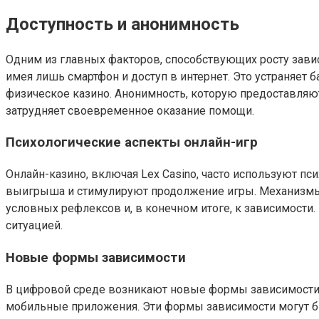
Доступность и анонимность
Одним из главных факторов, способствующих росту завис
имея лишь смартфон и доступ в интернет. Это устраняет 
физическое казино. Анонимность, которую предоставляют
затрудняет своевременное оказание помощи.
Психологические аспекты онлайн-игр
Онлайн-казино, включая Lex Сasino, часто используют п
выигрыша и стимулируют продолжение игры. Механизмы 
условных рефлексов и, в конечном итоге, к зависимости
ситуацией.
Новые формы зависимости
В цифровой среде возникают новые формы зависимости от
мобильные приложения. Эти формы зависимости могут быт