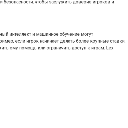
и безопасности, чтобы заслужить доверие игроков и
ный интеллект и машинное обучение могут
ример, если игрок начинает делать более крупные ставки,
ить ему помощь или ограничить доступ к играм. Lex