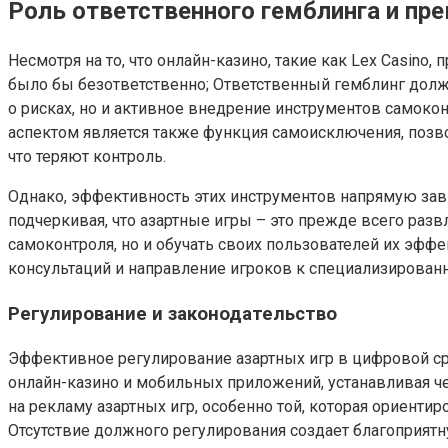
Роль ответственного гемблинга и п
Несмотря на то, что онлайн-казино, такие как Lex Сasin
было бы безответственно; Ответственный гемблинг долж
о рисках, но и активное внедрение инструментов самоко
аспектом является также функция самоисключения, позв
что теряют контроль.
Однако, эффективность этих инструментов напрямую зави
подчеркивая, что азартные игры – это прежде всего развл
самоконтроля, но и обучать своих пользователей их эф
консультаций и направление игроков к специализирован
Регулирование и законодательство
Эффективное регулирование азартных игр в цифровой с
онлайн-казино и мобильных приложений, устанавливая че
на рекламу азартных игр, особенно той, которая ориент
Отсутствие должного регулирования создает благоприятн