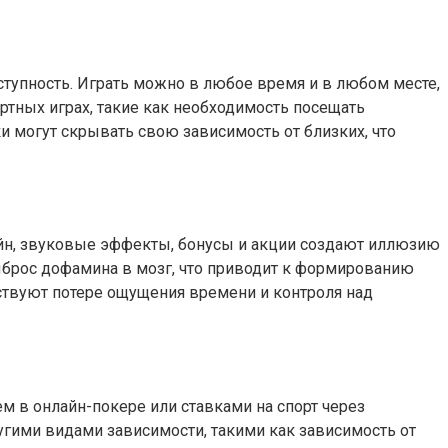
ступность. Играть можно в любое время и в любом месте,
артных играх, такие как необходимость посещать
и могут скрывать свою зависимость от близких, что
зайн, звуковые эффекты, бонусы и акции создают иллюзию
брос дофамина в мозг, что приводит к формированию
бствуют потере ощущения времени и контроля над
м в онлайн-покере или ставками на спорт через
угими видами зависимости, такими как зависимость от