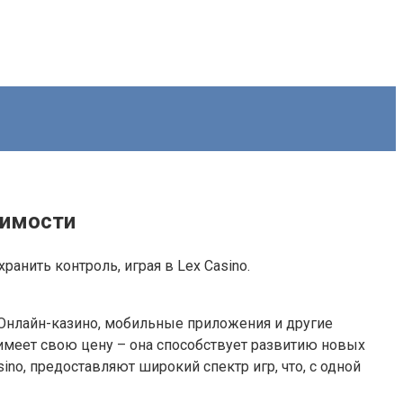
симости
ранить контроль, играя в Lex Casino.
 Онлайн-казино, мобильные приложения и другие
имеет свою цену – она способствует развитию новых
ino, предоставляют широкий спектр игр, что, с одной