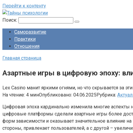
Перейти к контенту
Поиск:
Саморазвитие
Практики
Отношения
Главная страница
Азартные игры в цифровую эпоху: вл
Lex Casino манит яркими огнями, но что скрывается за эти
На чтение:
4 мин
Опубликовано:
04.06.2025
Рубрика:
Актуал
Цифровая эпоха кардинально изменила многие аспекты н
цифровые платформы сделали азартные игры более досту
форм зависимости и оказывает значительное влияние на пс
стороны, привлекает пользователей, а с другой – увеличи