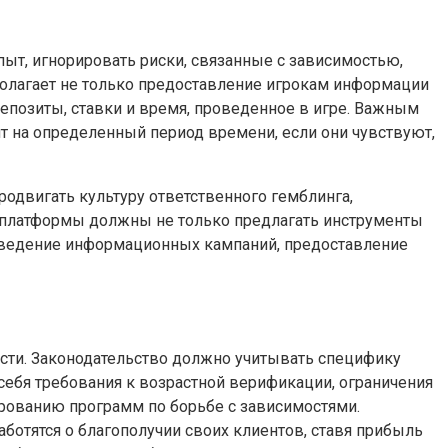
пыт, игнорировать риски, связанные с зависимостью,
полагает не только предоставление игрокам информации
епозиты, ставки и время, проведенное в игре. Важным
 на определенный период времени, если они чувствуют,
одвигать культуру ответственного гемблинга,
-платформы должны не только предлагать инструменты
роведение информационных кампаний, предоставление
сти. Законодательство должно учитывать специфику
себя требования к возрастной верификации, ограничения
сированию программ по борьбе с зависимостями.
ботятся о благополучии своих клиентов, ставя прибыль